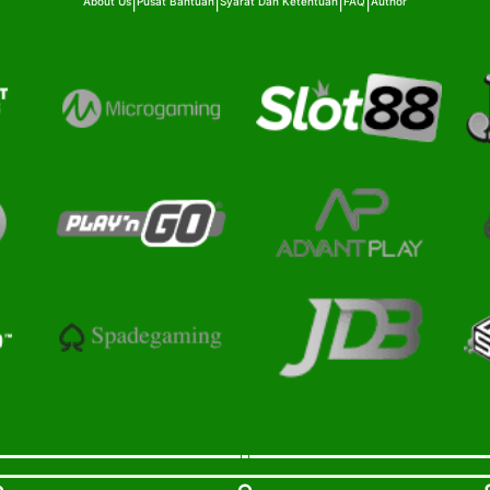
|
|
|
|
About Us
Pusat Bantuan
Syarat Dan Ketentuan
FAQ
Author