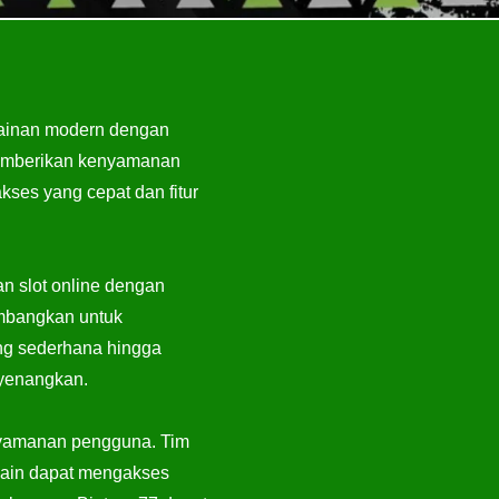
mainan modern dengan
 memberikan kenyamanan
kses yang cepat dan fitur
n slot online dengan
kembangkan untuk
ng sederhana hingga
nyenangkan.
enyamanan pengguna. Tim
main dapat mengakses