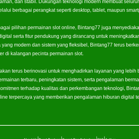
aman, dan stabil. Dukungan teknologi modern membuat seluru
alui berbagai perangkat seperti desktop, tablet, maupun smar
agai pilihan permainan slot online, Bintang77 juga menyediaka
digital serta fitur pendukung yang dirancang untuk meningkatk
yang modern dan sistem yang fleksibel, Bintang77 terus berk
er di kalangan pecinta permainan slot.
akan terus berinovasi untuk menghadirkan layanan yang lebih 
rmainan terbaru, peningkatan sistem, serta pengalaman bermai
omitmen terhadap kualitas dan perkembangan teknologi, Bint
online terpercaya yang memberikan pengalaman hiburan digital te